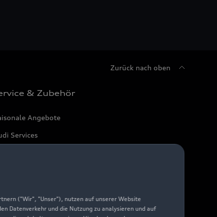
Zurück nach oben
ervice & Zubehör
aisonale Angebote
di Services
arantie
di digital services
yAudi
nern ("Wir", "Unser"), nutzen auf unserer Website
 den Datenverkehr und die Nutzung zu analysieren und auf