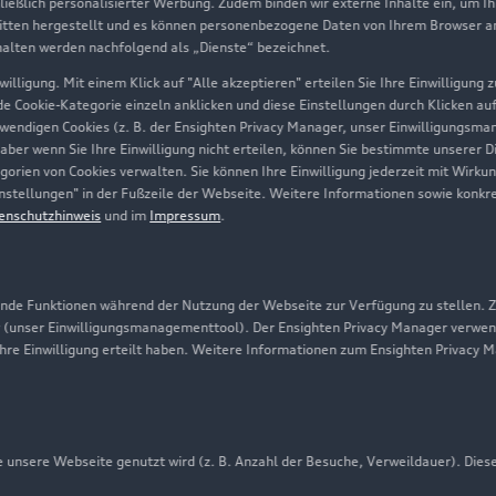
hließlich personalisierter Werbung. Zudem binden wir externe Inhalte ein, um I
tten hergestellt und es können personenbezogene Daten von Ihrem Browser an 
Über Audi
halten werden nachfolgend als „Dienste“ bezeichnet.
illigung. Mit einem Klick auf "Alle akzeptieren" erteilen Sie Ihre Einwilligung
Unternehmen
ede Cookie-Kategorie einzeln anklicken und diese Einstellungen durch Klicken au
twendigen Cookies (z. B. der Ensighten Privacy Manager, unser Einwilligungsma
Karriere
 aber wenn Sie Ihre Einwilligung nicht erteilen, können Sie bestimmte unserer 
orien von Cookies verwalten. Sie können Ihre Einwilligung jederzeit mit Wirku
Investor Relations
-Einstellungen" in der Fußzeile der Webseite. Weitere Informationen sowie ko
enschutzhinweis
und im
Impressum
.
Presse & Media Center
Datenschutz
Audi erleben
de Funktionen während der Nutzung der Webseite zur Verfügung zu stellen. Zu
 (unser Einwilligungsmanagementtool). Der Ensighten Privacy Manager verwen
Newsletter
ihre Einwilligung erteilt haben. Weitere Informationen zum Ensighten Privacy 
unsere Webseite genutzt wird (z. B. Anzahl der Besuche, Verweildauer). Dies