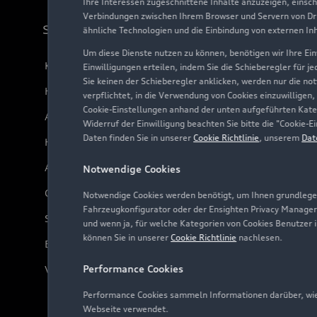
Ihre Interessen zugeschnittene Inhalte anzuzeigen, einsc
Verbindungen zwischen Ihrem Browser und Servern von Dri
Support
ähnliche Technologien und die Einbindung von externen In
Um diese Dienste nutzen zu können, benötigen wir Ihre Einw
Kundenservice
Einwilligungen erteilen, indem Sie die Schieberegler für j
Sie keinen der Schieberegler anklicken, werden nur die no
Händlersuche
verpflichtet, in die Verwendung von Cookies einzuwilligen,
Cookie-Einstellungen anhand der unten aufgeführten Kateg
Audi Code
Widerruf der Einwilligung beachten Sie bitte die "Cookie
Daten finden Sie in unserer
Cookie Richtlinie
, unserem
Dat
Häufige Fragen (FAQ)
Audi Online Beratung
Notwendige Cookies
Online-Terminvereinbarung
Notwendige Cookies werden benötigt, um Ihnen grundlegen
Fahrzeugkonfigurator oder der Ensighten Privacy Manager
Servicekontakt
und wenn ja, für welche Kategorien von Cookies Benutzer 
können Sie in unserer
Cookie Richtlinie
nachlesen.
Bordbuch & Bedienungsanleitungen
Performance Cookies
Verträge kündigen
Performance Cookies sammeln Informationen darüber, wie 
Webseite verwendet.