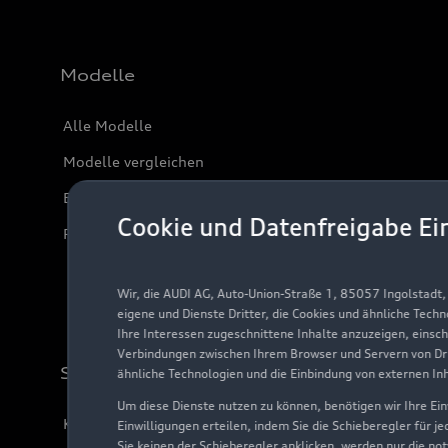
Modelle
Alle Modelle
Modelle vergleichen
Elektromodelle
Cookie und Datenfreigabe Ei
Plug-in-Hybride
Wir, die AUDI AG, Auto-Union-Straße 1, 85057 Ingolstadt
eigene und Dienste Dritter, die Cookies und ähnliche Tech
Ihre Interessen zugeschnittene Inhalte anzuzeigen, einsc
Verbindungen zwischen Ihrem Browser und Servern von Dri
Support
ähnliche Technologien und die Einbindung von externen In
Um diese Dienste nutzen zu können, benötigen wir Ihre Einw
Kundenservice
Einwilligungen erteilen, indem Sie die Schieberegler für j
Sie keinen der Schieberegler anklicken, werden nur die no