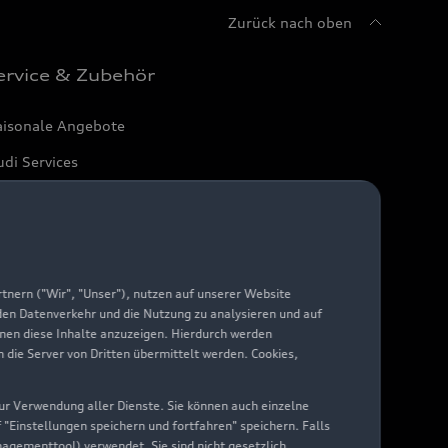
Zurück nach oben
ervice & Zubehör
aisonale Angebote
di Services
arantie
di digital services
yAudi
nern ("Wir", "Unser"), nutzen auf unserer Website
 den Datenverkehr und die Nutzung zu analysieren und auf
hnen diese Inhalte anzuzeigen. Hierdurch werden
die Server von Dritten übermittelt werden. Cookies,
 zur Verwendung aller Dienste. Sie können auch einzelne
f "Einstellungen speichern und fortfahren" speichern. Falls
nagementtool) verwendet. Sie sind nicht gesetzlich