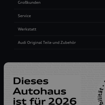
Sección
Großkunden
6
Sección
Service
7
Sección
Werkstatt
8
Sección
Audi Original Teile und Zubehör
9