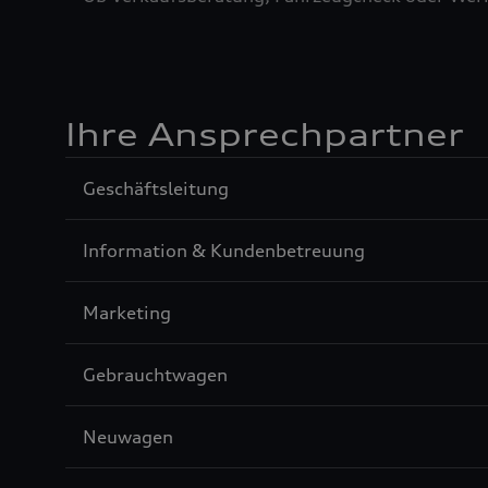
Ihre Ansprechpartner
Sección
Geschäftsleitung
1
Sección
Information & Kundenbetreuung
2
Sección
Marketing
3
Sección
Gebrauchtwagen
4
Sección
Neuwagen
5