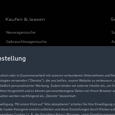
Kaufen & leasen
S
Neuwagensuche
S
Gebrauchtwagensuche
Au
Gebrauchtwagen
G
nstellung
Finanzierung
Au
Aktionen & Angebote
m
, allein oder in Zusammenarbeit mit unseren verbundenen Unternehmen und Part
Geschäftskunden
nologien verwenden ("Dienste"), die uns helfen, unsere Website zu verbessern,
hließlich personalisierter Werbung. Zudem binden wir externe Inhalte ein, um I
tten hergestellt und es können personenbezogene Daten von Ihrem Browser an 
Über Audi
halten werden nachfolgend als „Dienste“ bezeichnet.
illigung. Mit einem Klick auf "Alle akzeptieren" erteilen Sie Ihre Einwilligung
Unternehmen
ede Cookie-Kategorie einzeln anklicken und diese Einstellungen durch Klicken au
twendigen Cookies (z. B. der Ensighten Privacy Manager, unser Einwilligungsma